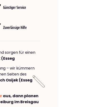
Günstiger Service
Zuverlässige Hilfe
nd sorgen für einen
k (Esseg
rung – wir kümmern
önen Seiten des
ch Osijek (Esseg
ar
aus, dann planen
eiburg im Breisgau