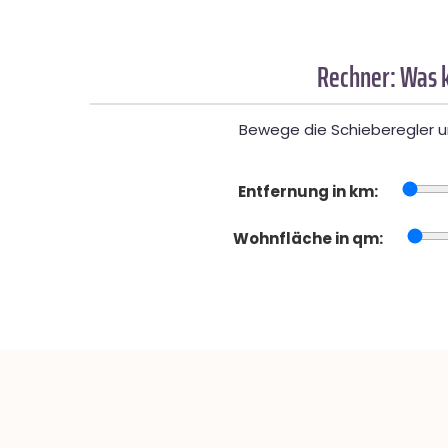
Rechner: Was k
Bewege die Schieberegler un
Entfernung in km:
Wohnfläche in qm: