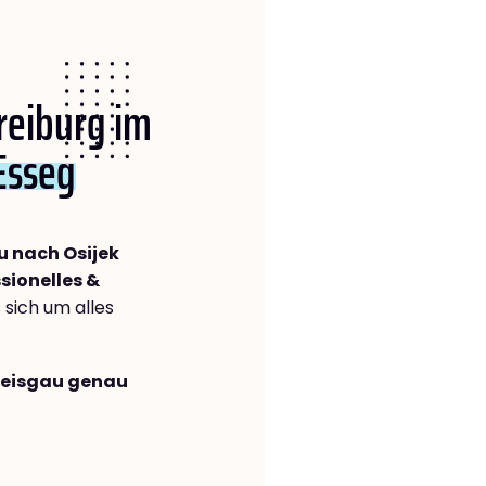
Freiburg im
(Esseg
u nach Osijek
sionelles &
s sich um alles
Breisgau genau