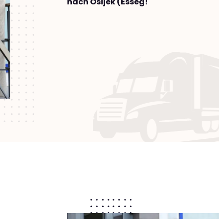
nach Osijek (Esseg!