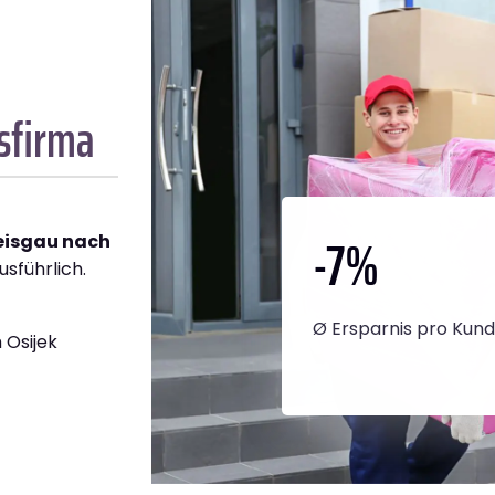
sfirma
-7
%
reisgau nach
usführlich.
Ø Ersparnis pro Kun
 Osijek