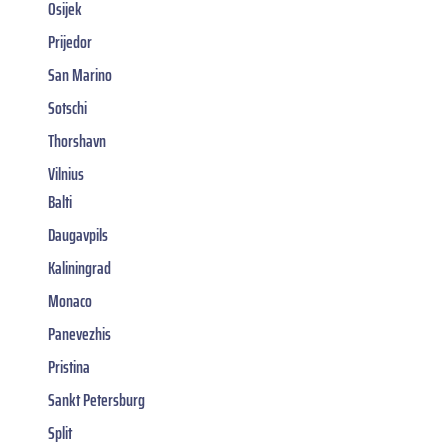
Osijek
Prijedor
San Marino
Sotschi
Thorshavn
Vilnius
Balti
Daugavpils
Kaliningrad
Monaco
Panevezhis
Pristina
Sankt Petersburg
Split