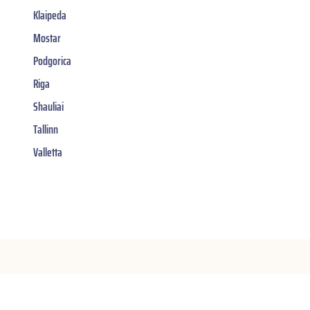
Klaipeda
Mostar
Podgorica
Riga
Shauliai
Tallinn
Valletta