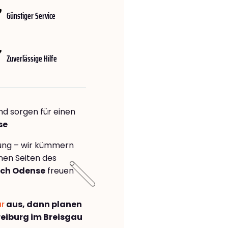
Günstiger Service
Zuverlässige Hilfe
nd sorgen für einen
se
rung – wir kümmern
önen Seiten des
ach Odense
freuen
ar
aus, dann planen
eiburg im Breisgau