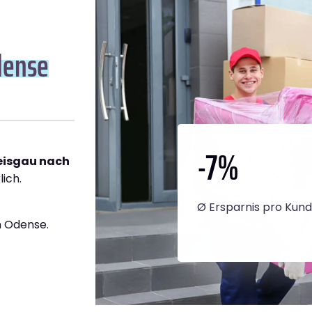
dense
-7
%
reisgau nach
lich.
Ø Ersparnis pro Kun
h Odense.