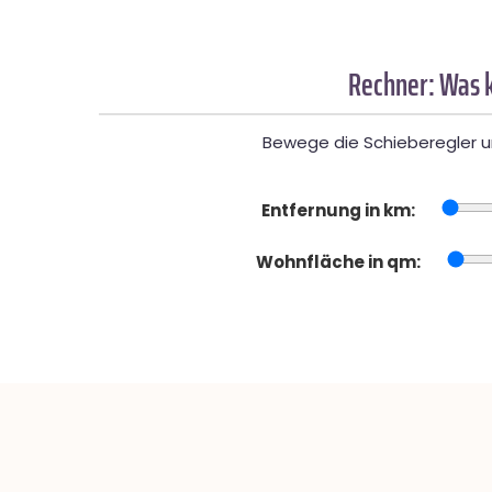
Rechner: Was k
Bewege die Schieberegler un
Entfernung in km:
Wohnfläche in qm: