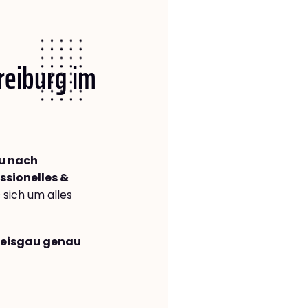
Freiburg im
au nach
ssionelles &
s sich um alles
Breisgau genau