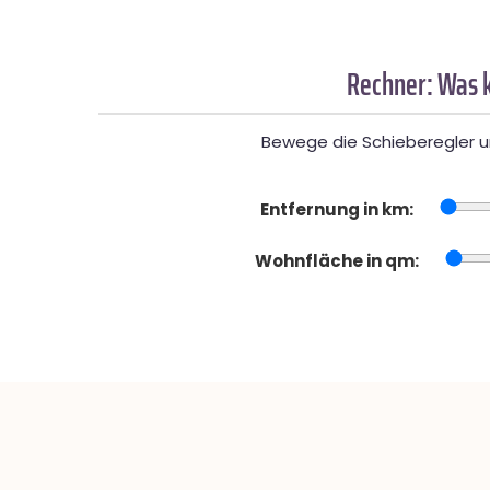
Rechner: Was k
Bewege die Schieberegler un
Entfernung in km:
Wohnfläche in qm: