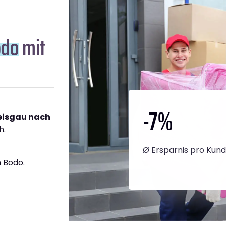
odo
mit
-7
%
reisgau nach
h.
Ø Ersparnis pro Kun
 Bodo.