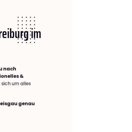
Freiburg im
au nach
ionelles &
s sich um alles
Breisgau genau