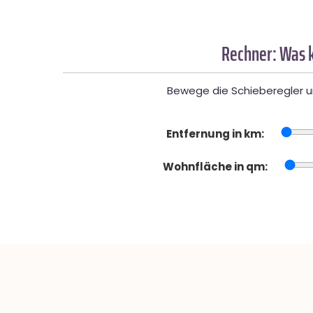
Rechner: Was k
Bewege die Schieberegler un
Entfernung in km:
Wohnfläche in qm: