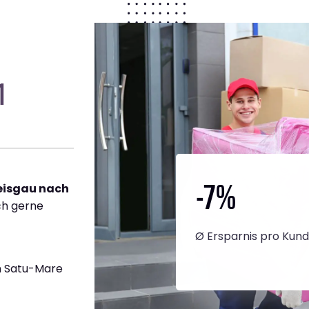
1
-7
%
reisgau nach
ich gerne
Ø Ersparnis pro Kun
h Satu-Mare