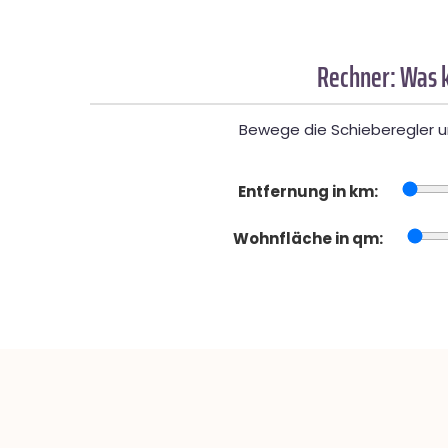
Rechner: Was k
Bewege die Schieberegler un
Entfernung in km:
Wohnfläche in qm: