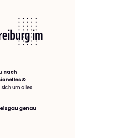
Freiburg im
au nach
ionelles &
s sich um alles
Breisgau genau