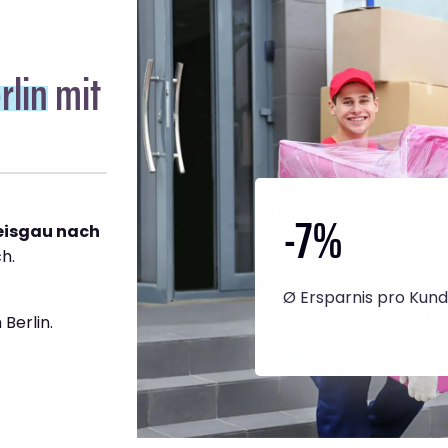
rlin
mit
-7
%
reisgau nach
h.
Ø Ersparnis pro Kun
Berlin.