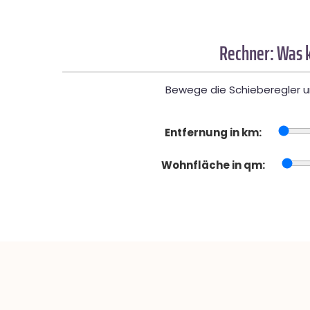
Rechner: Was k
Bewege die Schieberegler un
Entfernung in km:
Wohnfläche in qm: