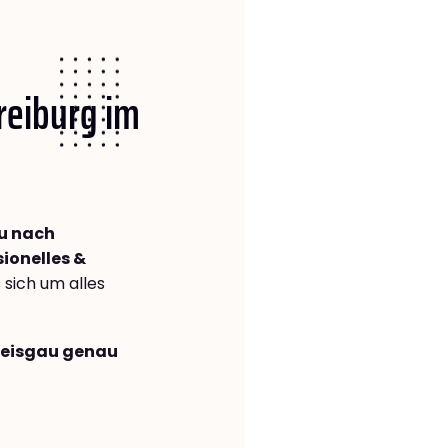
Freiburg im
au nach
sionelles &
s sich um alles
Breisgau genau