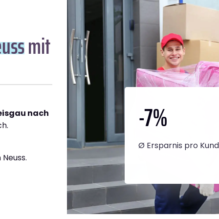
euss
mit
-7
%
reisgau nach
ch.
Ø Ersparnis pro Kun
 Neuss.