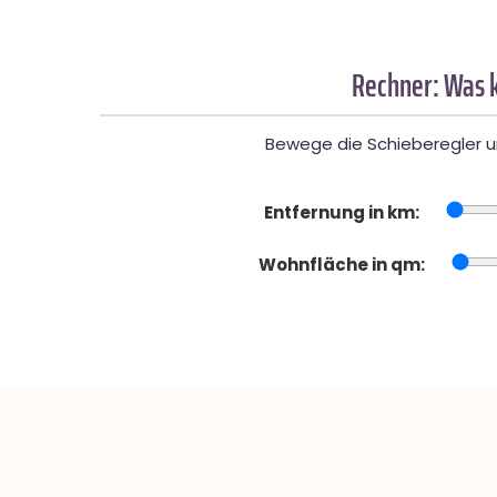
Rechner: Was k
Bewege die Schieberegler un
Entfernung in km:
Wohnfläche in qm: