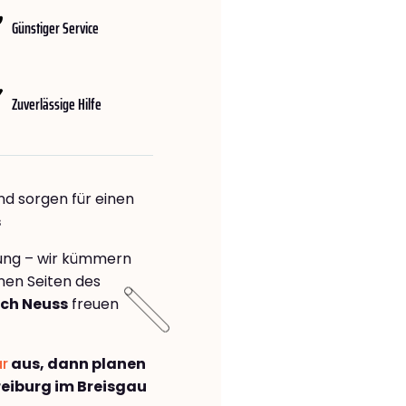
Günstiger Service
Zuverlässige Hilfe
nd sorgen für einen
s
rung – wir kümmern
önen Seiten des
ach Neuss
freuen
ar
aus, dann planen
eiburg im Breisgau