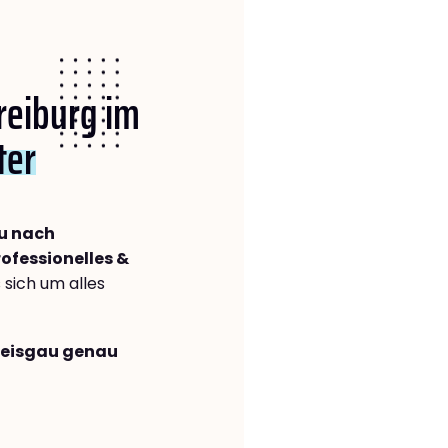
Freiburg im
ter
au nach
rofessionelles &
s sich um alles
Breisgau genau