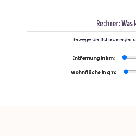
Rechner: Was k
Bewege die Schieberegler un
Entfernung in km:
Wohnfläche in qm: