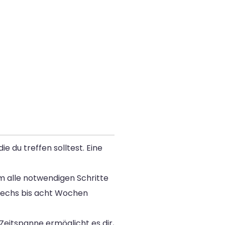
e du treffen solltest. Eine
m alle notwendigen Schritte
 sechs bis acht Wochen
eitspanne ermöglicht es dir,