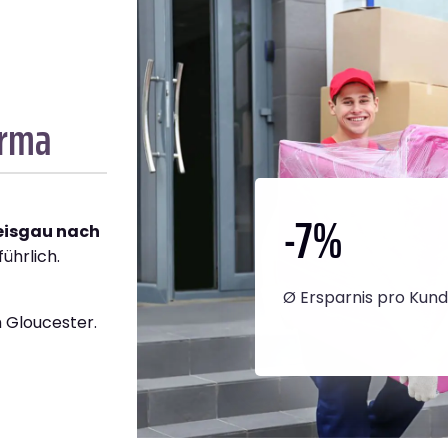
irma
-7
%
reisgau nach
ührlich.
Ø Ersparnis pro Kun
 Gloucester.