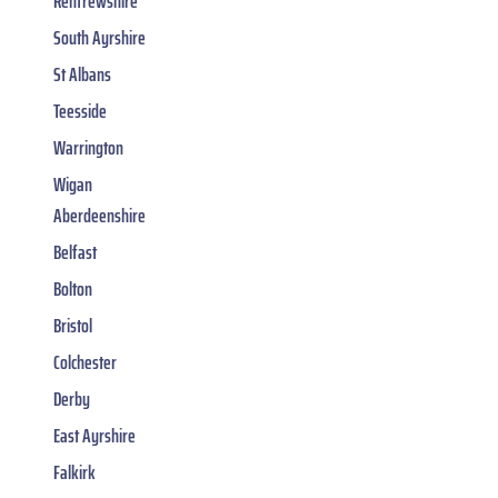
Renfrewshire
South Ayrshire
St Albans
Teesside
Warrington
Wigan
Aberdeenshire
Belfast
Bolton
Bristol
Colchester
Derby
East Ayrshire
Falkirk