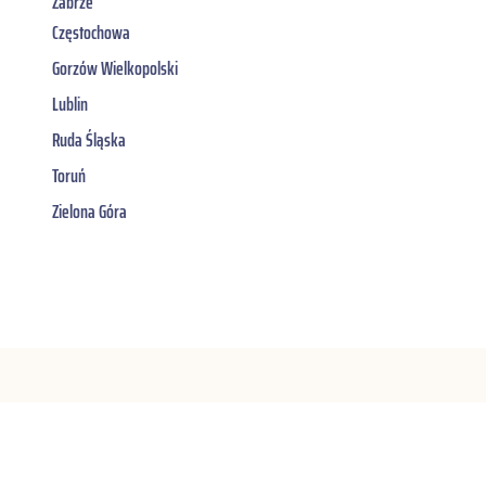
Zabrze
Częstochowa
Gorzów Wielkopolski
Lublin
Ruda Śląska
Toruń
Zielona Góra