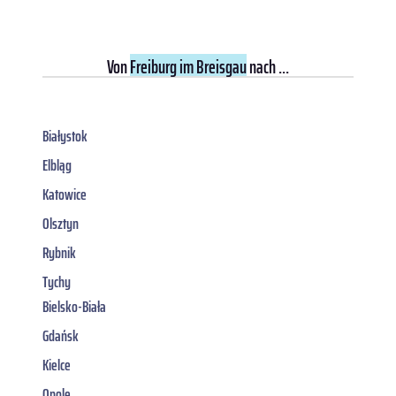
Von
Freiburg im Breisgau
nach ...
Białystok
Elbląg
Katowice
Olsztyn
Rybnik
Tychy
Bielsko-Biała
Gdańsk
Kielce
Opole