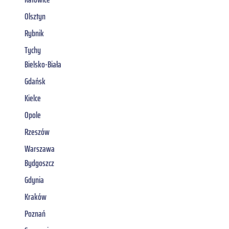
Olsztyn
Rybnik
Tychy
Bielsko-Biała
Gdańsk
Kielce
Opole
Rzeszów
Warszawa
Bydgoszcz
Gdynia
Kraków
Poznań