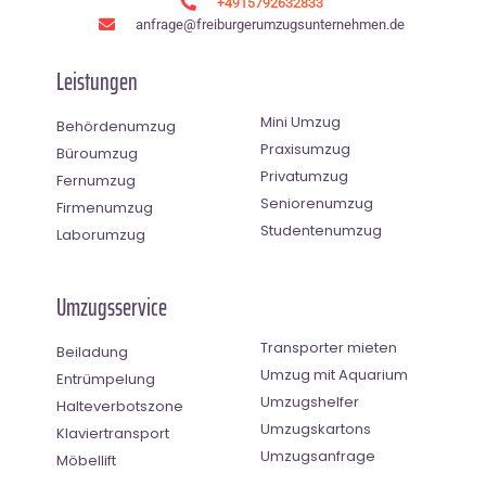
+4915792632833
anfrage@freiburgerumzugsunternehmen.de
Leistungen
Mini Umzug
Behördenumzug
Praxisumzug
Büroumzug
Privatumzug
Fernumzug
Seniorenumzug
Firmenumzug
Studentenumzug
Laborumzug
Umzugsservice
Transporter mieten
Beiladung
Umzug mit Aquarium
Entrümpelung
Umzugshelfer
Halteverbotszone
Umzugskartons
Klaviertransport
Umzugsanfrage
Möbellift