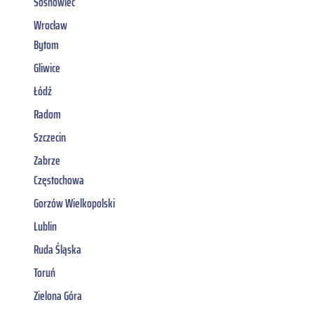
Sosnowiec
Wrocław
Bytom
Gliwice
Łódź
Radom
Szczecin
Zabrze
Częstochowa
Gorzów Wielkopolski
Lublin
Ruda Śląska
Toruń
Zielona Góra