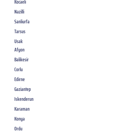
Kocaeli
Nazilli
Sanliurfa
Tarsus
Usak
Afyon
Balikesir
Corlu
Edirne
Gaziantep
Iskenderun
Karaman
Konya
Ordu