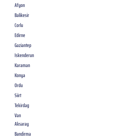
Afyon
Balikesir
Corlu
Edirne
Gaziantep
Iskenderun
Karaman
Konya
Ordu
Siirt
Tekirdag
Van
Aksaray
Bandirma