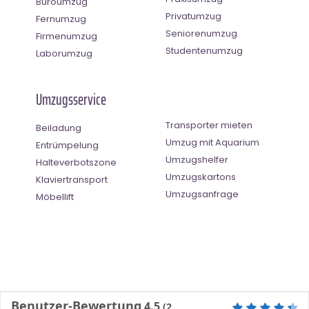
Büroumzug
Privatumzug
Fernumzug
Seniorenumzug
Firmenumzug
Studentenumzug
Laborumzug
Umzugsservice
Transporter mieten
Beiladung
Umzug mit Aquarium
Entrümpelung
Umzugshelfer
Halteverbotszone
Umzugskartons
Klaviertransport
Umzugsanfrage
Möbellift
Benutzer-Bewertung
4.5
(
2