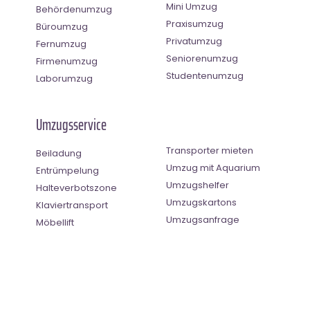
Mini Umzug
Behördenumzug
Praxisumzug
Büroumzug
Privatumzug
Fernumzug
Seniorenumzug
Firmenumzug
Studentenumzug
Laborumzug
Umzugsservice
Transporter mieten
Beiladung
Umzug mit Aquarium
Entrümpelung
Umzugshelfer
Halteverbotszone
Umzugskartons
Klaviertransport
Umzugsanfrage
Möbellift