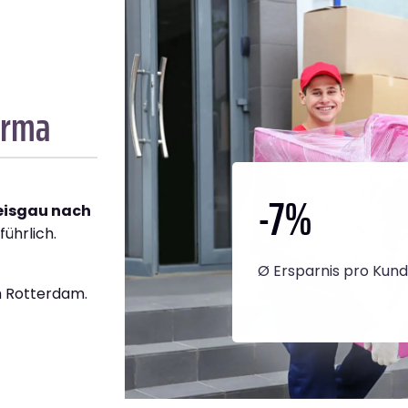
irma
-7
%
reisgau nach
führlich.
Ø Ersparnis pro Kun
h Rotterdam.