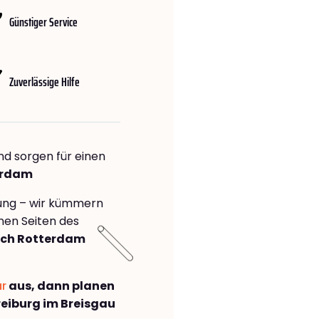
Günstiger Service
Zuverlässige Hilfe
nd sorgen für einen
terdam
rung – wir kümmern
önen Seiten des
ach Rotterdam
ar
aus, dann planen
eiburg im Breisgau