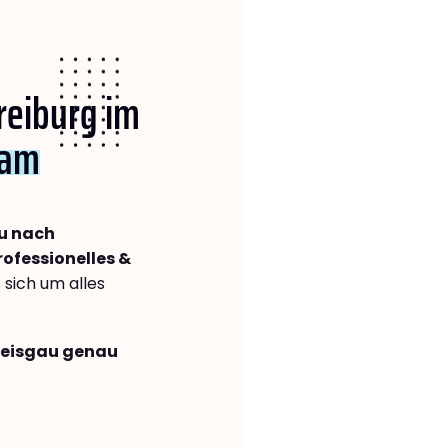
Freiburg im
dam
au nach
rofessionelles &
s sich um alles
Breisgau genau