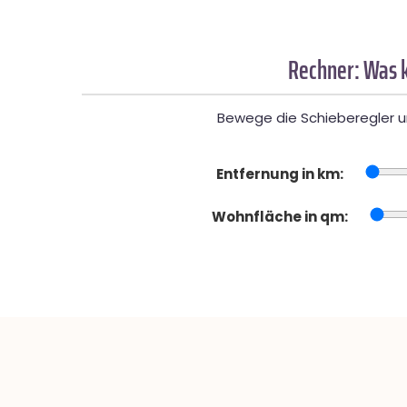
Rechner: Was k
Bewege die Schieberegler un
Entfernung in km:
Wohnfläche in qm: