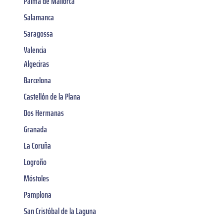
Palma de Mallorca
Salamanca
Saragossa
Valencia
Algeciras
Barcelona
Castellón de la Plana
Dos Hermanas
Granada
La Coruña
Logroño
Móstoles
Pamplona
San Cristóbal de la Laguna