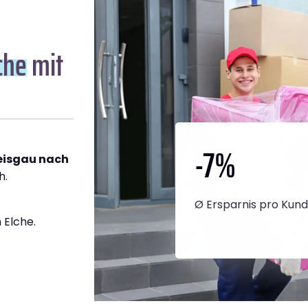
che
mit
-7
%
reisgau nach
h.
Ø Ersparnis pro Kun
 Elche.