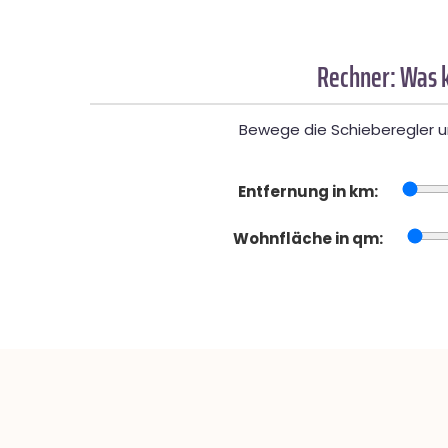
Rechner: Was k
Bewege die Schieberegler un
Entfernung in km:
Wohnfläche in qm: