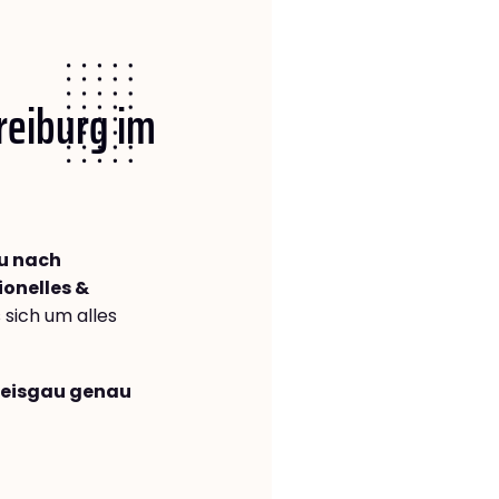
Freiburg im
au nach
ionelles &
s sich um alles
Breisgau genau