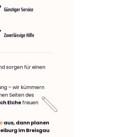
Günstiger Service
Zuverlässige Hilfe
nd sorgen für einen
rung – wir kümmern
önen Seiten des
ch Elche
freuen
ar
aus, dann planen
eiburg im Breisgau