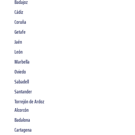
Badajoz
Cádiz
Coruña
Getafe
Jaén
León
Marbella
Oviedo
Sabadell
Santander
Torrejón de Ardoz
Alcorcón
Badalona
Cartagena