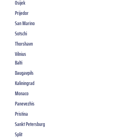
Osijek
Prijedor
San Marino
Sotschi
Thorshavn
Vilnius
Balti
Daugavpils
Kaliningrad
Monaco
Panevezhis
Pristina
Sankt Petersburg
Split